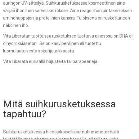
auringon UV-säteilyä. Suihkurusketuksessa kosmeettinen aine
värjää ihon ihon sarveiskerroksen. Aine reagoi ihon pintakerroksen
aminohappojen ja proteiinien kanssa. Tuloksena on ruskettuneen
näköinen iho.
Vita Liberatan tuotteissa rusketuksen tuottava ainesosa on DHA eli
dihydroksiasetoni. Se on kasviperäinen eli tuotettu
luomulaatuisesta sokerijuurikkaasta.
Vita Liberata ei sisällä hajusteita tai parabeeneja.
Mitä suihkurusketuksessa
tapahtuu?
Suihkurusketuksessa hienojakoisella sumutinmenetelmällä