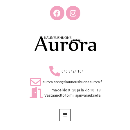
040 8424 104
aurora.soho@kauneushuoneaurora.fi
ma-pe klo 9–20 ja la klo 10–18
Vastaanotto toimii ajanvarauksella