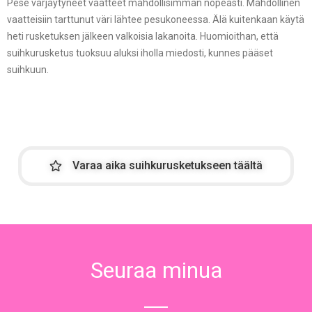
Pese värjäytyneet vaatteet mahdollisimman nopeasti. Mahdollinen
vaatteisiin tarttunut väri lähtee pesukoneessa. Älä kuitenkaan käytä
heti rusketuksen jälkeen valkoisia lakanoita. Huomioithan, että
suihkurusketus tuoksuu aluksi iholla miedosti, kunnes pääset
suihkuun.
Varaa aika suihkurusketukseen täältä
Seuraa minua