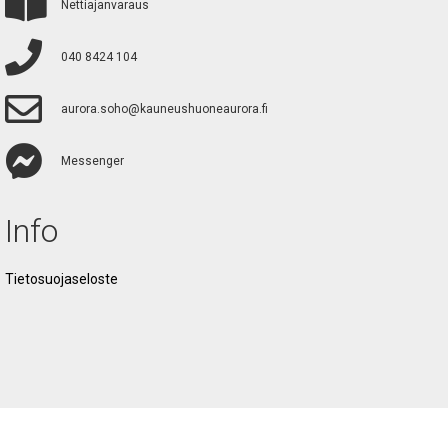
Nettiajanvaraus
040 8424 104
aurora.soho@kauneushuoneaurora.fi
Messenger
Info
Tietosuojaseloste