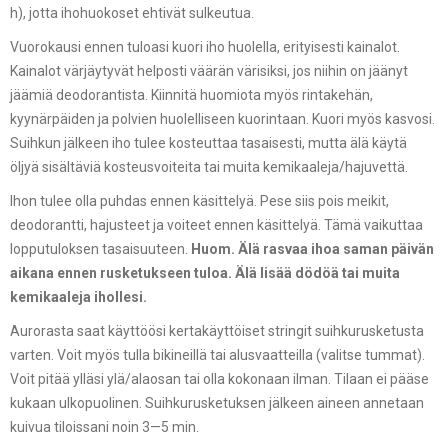
h), jotta ihohuokoset ehtivät sulkeutua.
Vuorokausi ennen tuloasi kuori iho huolella, erityisesti kainalot.
Kainalot värjäytyvät helposti väärän värisiksi, jos niihin on jäänyt
jäämiä deodorantista. Kiinnitä huomiota myös rintakehän,
kyynärpäiden ja polvien huolelliseen kuorintaan. Kuori myös kasvosi.
Suihkun jälkeen iho tulee kosteuttaa tasaisesti, mutta älä käytä
öljyä sisältäviä kosteusvoiteita tai muita kemikaaleja/hajuvettä.
Ihon tulee olla puhdas ennen käsittelyä. Pese siis pois meikit,
deodorantti, hajusteet ja voiteet ennen käsittelyä. Tämä vaikuttaa
lopputuloksen tasaisuuteen.
Huom. Älä rasvaa ihoa saman päivän
aikana ennen rusketukseen tuloa. Älä lisää dödöä tai muita
kemikaaleja ihollesi.
Aurorasta saat käyttöösi kertakäyttöiset stringit suihkurusketusta
varten. Voit myös tulla bikineillä tai alusvaatteilla (valitse tummat).
Voit pitää ylläsi ylä/alaosan tai olla kokonaan ilman. Tilaan ei pääse
kukaan ulkopuolinen.
Suihkurusketuksen jälkeen aineen annetaan
kuivua tiloissani noin 3—5 min.