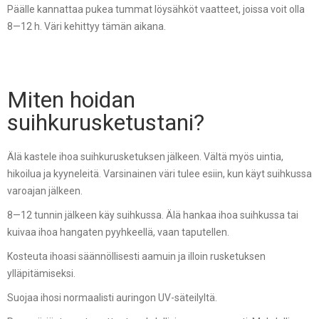
Päälle kannattaa pukea tummat löysähköt vaatteet, joissa voit olla
8—12 h. Väri kehittyy tämän aikana.
Miten hoidan
suihkurusketustani?
Älä kastele ihoa suihkurusketuksen jälkeen. Vältä myös uintia,
hikoilua ja kyyneleitä.
Varsinainen väri tulee esiin, kun käyt suihkussa
varoajan jälkeen.
8—12 tunnin jälkeen käy suihkussa. Älä hankaa ihoa suihkussa tai
kuivaa ihoa hangaten pyyhkeellä, vaan taputellen.
Kosteuta ihoasi säännöllisesti aamuin ja illoin rusketuksen
ylläpitämiseksi.
Suojaa ihosi normaalisti auringon UV-säteilyltä.