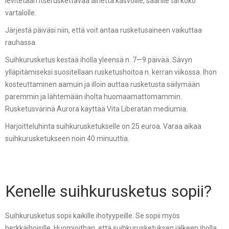
levitetään itseruskettavaa ainetta kasvoille, säärille tai koko
vartalolle.
Järjestä päiväsi niin, että voit antaa rusketusaineen vaikuttaa
rauhassa.
Suihkurusketus kestää iholla yleensä n. 7—9 päivää. Sävyn
ylläpitämiseksi suositellaan rusketushoitoa n. kerran viikossa. Ihon
kosteuttaminen aamuin ja illoin auttaa rusketusta säilymään
paremmin ja lähtemään iholta huomaamattomammin.
Rusketusvärinä Aurora käyttää Vita Liberatan mediumia.
Harjoitteluhinta suihkurusketukselle on 25 euroa. Varaa aikaa
suihkurusketukseen noin 40 minuuttia.
Kenelle suihkurusketus sopii?
Suihkurusketus sopii kaikille ihotyypeille. Se sopii myös
herkkäihoisille. Huomioithan. että suihkurusketuksen jälkeen iholla